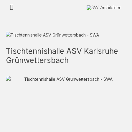
Zum
Hauptmenü
Inhalt
springen
Tischtennishalle ASV Karlsruhe
Grünwettersbach