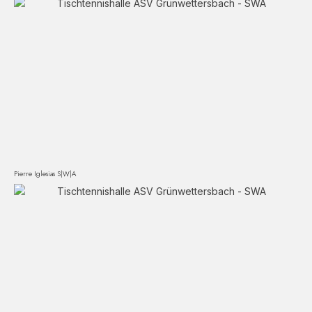
Pierre Iglesias S|W|A