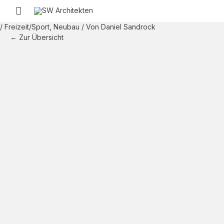
Zum
Hauptmenü
Inhalt
springen
/
Freizeit/Sport
,
Neubau
/ Von
Daniel Sandrock
← Zur Übersicht