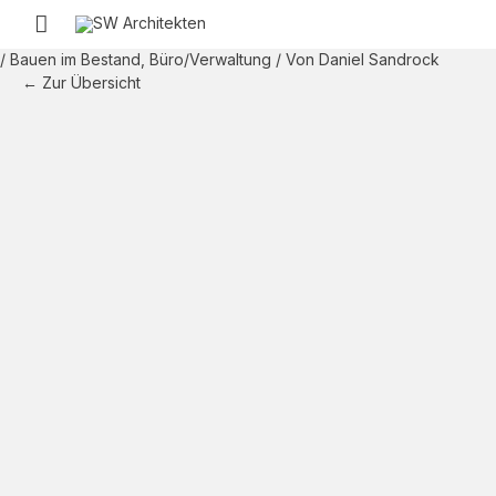
Zum
Hauptmenü
Inhalt
springen
/
Bauen im Bestand
,
Büro/Verwaltung
/ Von
Daniel Sandrock
← Zur Übersicht