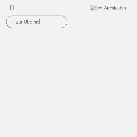
Zum
Hauptmenü
Inhalt
springen
← Zur Übersicht